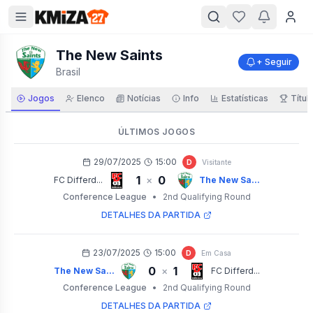
The New Saints
+ Seguir
Brasil
Jogos
Elenco
Notícias
Info
Estatísticas
Títul
ÚLTIMOS JOGOS
29/07/2025
15:00
D
Visitante
1
0
×
FC Differd...
The New Sa...
Conference League
•
2nd Qualifying Round
DETALHES DA PARTIDA
23/07/2025
15:00
D
Em Casa
0
1
×
The New Sa...
FC Differd...
Conference League
•
2nd Qualifying Round
DETALHES DA PARTIDA