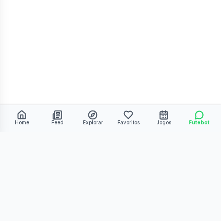
Home
Feed
Explorar
Favoritos
Jogos
Futebot
©
2026
Kmiza27. Todos os direitos reservados.
Termos de Uso
Política de Privacidade