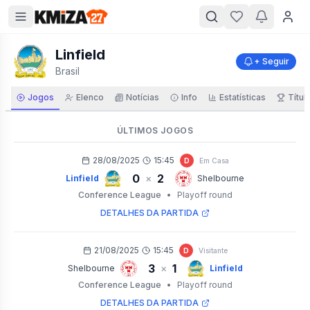
Linfield
+ Seguir
Brasil
Jogos
Elenco
Notícias
Info
Estatísticas
Títul
ÚLTIMOS JOGOS
28/08/2025
15:45
D
Em Casa
0
2
×
Linfield
Shelbourne
Conference League
•
Playoff round
DETALHES DA PARTIDA
21/08/2025
15:45
D
Visitante
3
1
×
Shelbourne
Linfield
Conference League
•
Playoff round
DETALHES DA PARTIDA