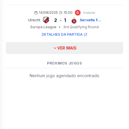
14/08/2025
15:00
D
Visitante
2
1
×
Utrecht
Servette F...
Europa League
•
3rd Qualifying Round
DETALHES DA PARTIDA
VER MAIS
PRÓXIMOS JOGOS
Nenhum jogo agendado encontrado