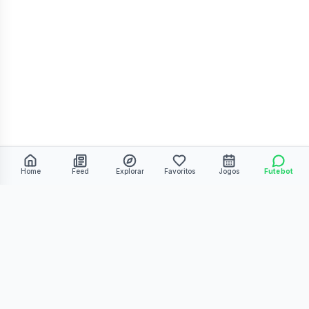
Home
Feed
Explorar
Favoritos
Jogos
Futebot
©
2026
Kmiza27. Todos os direitos reservados.
Termos de Uso
Política de Privacidade