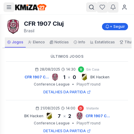
CFR 1907 Cluj
+ Seguir
Brasil
Jogos
Elenco
Notícias
Info
Estatísticas
Títul
ÚLTIMOS JOGOS
28/08/2025
14:30
V
Em Casa
1
0
×
CFR 1907 C...
BK Hacken
Conference League
•
Playoff round
DETALHES DA PARTIDA
21/08/2025
14:00
D
Visitante
7
2
×
BK Hacken
CFR 1907 C...
Conference League
•
Playoff round
DETALHES DA PARTIDA