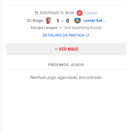
31/07/2025
16:00
D
Visitante
1
0
×
SC Braga
Levski Sof...
Europa League
•
2nd Qualifying Round
DETALHES DA PARTIDA
VER MAIS
PRÓXIMOS JOGOS
Nenhum jogo agendado encontrado