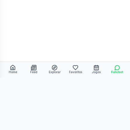
Home
Feed
Explorar
Favoritos
Jogos
Futebot
©
2026
Kmiza27. Todos os direitos reservados.
Termos de Uso
Política de Privacidade