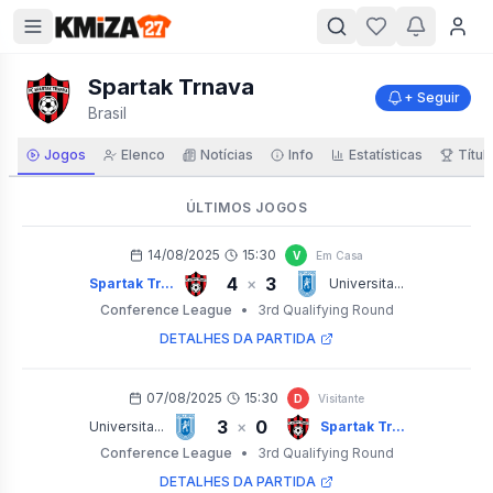
Spartak Trnava
+ Seguir
Brasil
Jogos
Elenco
Notícias
Info
Estatísticas
Títul
ÚLTIMOS JOGOS
14/08/2025
15:30
V
Em Casa
4
3
×
Spartak Tr...
Universita...
Conference League
•
3rd Qualifying Round
DETALHES DA PARTIDA
07/08/2025
15:30
D
Visitante
3
0
×
Universita...
Spartak Tr...
Conference League
•
3rd Qualifying Round
DETALHES DA PARTIDA