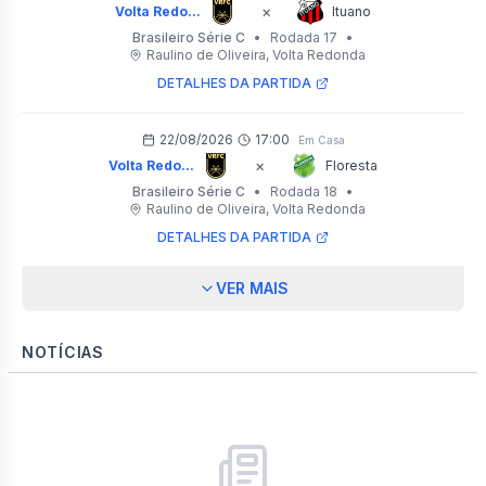
×
Volta Redo...
Ituano
Brasileiro Série C
•
Rodada 17
•
Raulino de Oliveira
, Volta Redonda
DETALHES DA PARTIDA
22/08/2026
17:00
Em Casa
×
Volta Redo...
Floresta
Brasileiro Série C
•
Rodada 18
•
Raulino de Oliveira
, Volta Redonda
DETALHES DA PARTIDA
VER MAIS
NOTÍCIAS