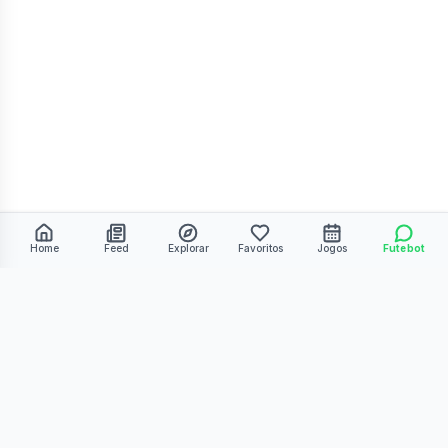
Home
Feed
Explorar
Favoritos
Jogos
Futebot
©
2026
Kmiza27. Todos os direitos reservados.
Termos de Uso
Política de Privacidade