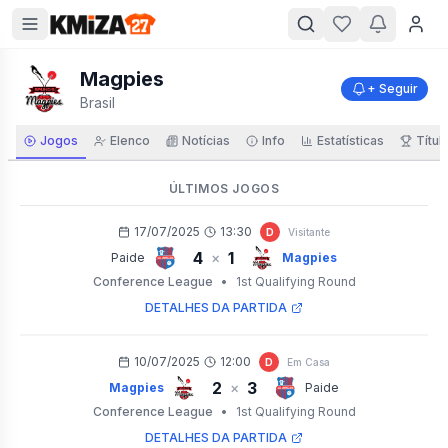
Magpies
+ Seguir
Brasil
Jogos
Elenco
Notícias
Info
Estatísticas
Títul
ÚLTIMOS JOGOS
17/07/2025
13:30
D
Visitante
4
1
×
Paide
Magpies
Conference League
•
1st Qualifying Round
DETALHES DA PARTIDA
10/07/2025
12:00
D
Em Casa
2
3
×
Magpies
Paide
Conference League
•
1st Qualifying Round
DETALHES DA PARTIDA