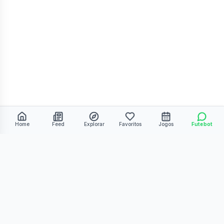
Home
Feed
Explorar
Favoritos
Jogos
Futebot
©
2026
Kmiza27. Todos os direitos reservados.
Termos de Uso
Política de Privacidade