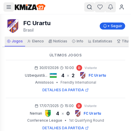
FC Urartu
+ Seguir
Brasil
Jogos
Elenco
Notícias
Info
Estatísticas
Títul
ÚLTIMOS JOGOS
30/01/2026
10:00
D
Visitante
4
2
×
Uzbequistã...
FC Urartu
Amistosos
•
Friendly International
DETALHES DA PARTIDA
17/07/2025
15:00
D
Visitante
4
0
×
Neman
FC Urartu
Conference League
•
1st Qualifying Round
DETALHES DA PARTIDA