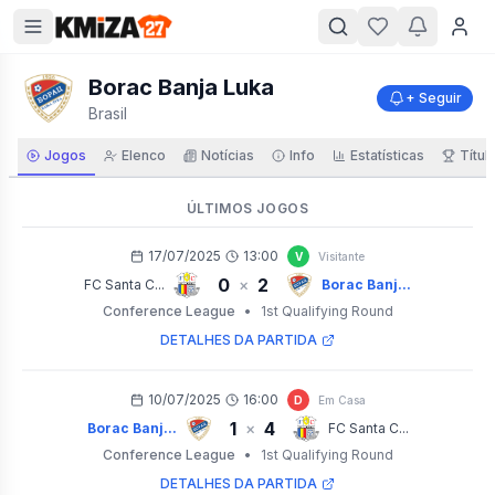
Borac Banja Luka
+ Seguir
Brasil
Jogos
Elenco
Notícias
Info
Estatísticas
Títul
ÚLTIMOS JOGOS
17/07/2025
13:00
V
Visitante
0
2
×
FC Santa C...
Borac Banj...
Conference League
•
1st Qualifying Round
DETALHES DA PARTIDA
10/07/2025
16:00
D
Em Casa
1
4
×
Borac Banj...
FC Santa C...
Conference League
•
1st Qualifying Round
DETALHES DA PARTIDA