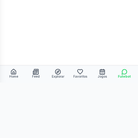
Home
Feed
Explorar
Favoritos
Jogos
Futebot
©
2026
Kmiza27. Todos os direitos reservados.
Termos de Uso
Política de Privacidade