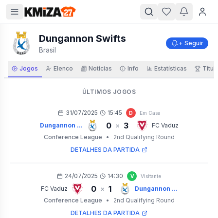
Dungannon Swifts
+ Seguir
Brasil
Jogos
Elenco
Notícias
Info
Estatísticas
Títul
ÚLTIMOS JOGOS
31/07/2025
15:45
D
Em Casa
0
3
×
Dungannon ...
FC Vaduz
Conference League
•
2nd Qualifying Round
DETALHES DA PARTIDA
24/07/2025
14:30
V
Visitante
0
1
×
FC Vaduz
Dungannon ...
Conference League
•
2nd Qualifying Round
DETALHES DA PARTIDA