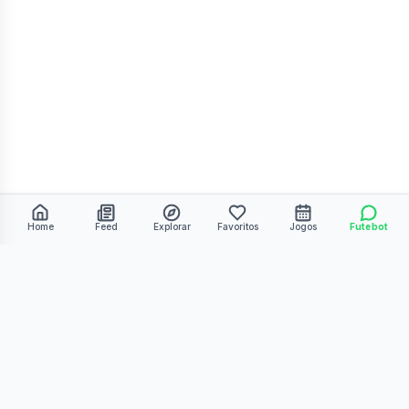
Home
Feed
Explorar
Favoritos
Jogos
Futebot
©
2026
Kmiza27. Todos os direitos reservados.
Termos de Uso
Política de Privacidade