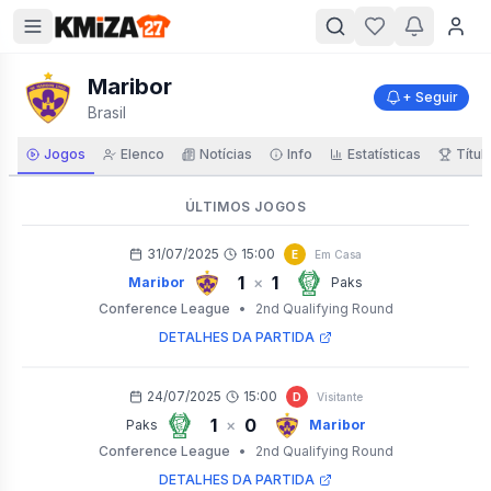
Maribor
+ Seguir
Brasil
Jogos
Elenco
Notícias
Info
Estatísticas
Títul
ÚLTIMOS JOGOS
31/07/2025
15:00
E
Em Casa
1
1
×
Maribor
Paks
Conference League
•
2nd Qualifying Round
DETALHES DA PARTIDA
24/07/2025
15:00
D
Visitante
1
0
×
Paks
Maribor
Conference League
•
2nd Qualifying Round
DETALHES DA PARTIDA