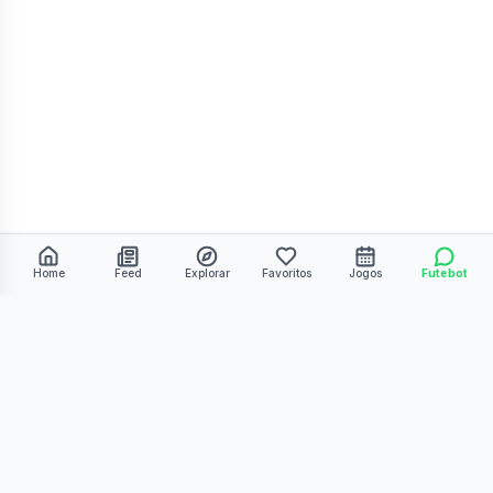
Home
Feed
Explorar
Favoritos
Jogos
Futebot
©
2026
Kmiza27. Todos os direitos reservados.
Termos de Uso
Política de Privacidade