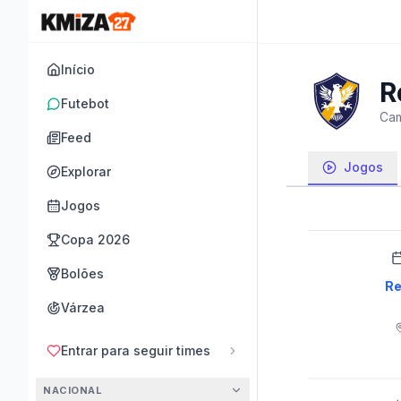
Início
R
Futebot
Cam
Feed
Jogos
Explorar
Jogos
Copa 2026
Bolões
Re
Várzea
Entrar para seguir times
NACIONAL