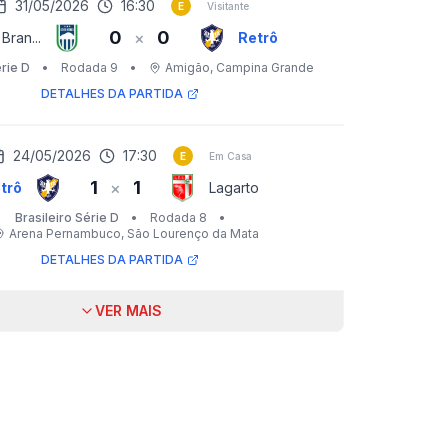
31/05/2026
16:30
E
Visitante
0
0
×
Bran...
Retrô
érie D
•
Rodada 9
•
Amigão
, Campina Grande
DETALHES DA PARTIDA
24/05/2026
17:30
E
Em Casa
1
1
×
trô
Lagarto
Brasileiro Série D
•
Rodada 8
•
Arena Pernambuco
, São Lourenço da Mata
DETALHES DA PARTIDA
VER MAIS