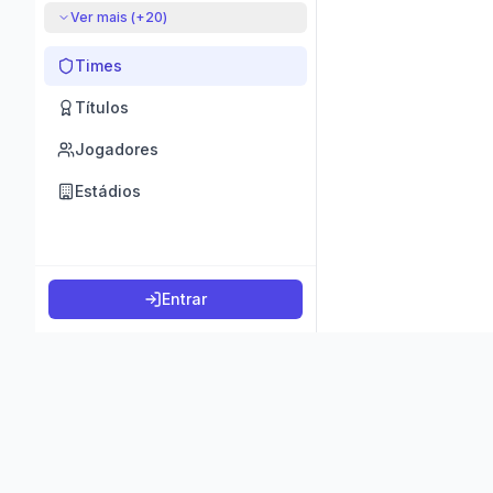
Ver mais (+
20
)
Times
Títulos
Jogadores
Estádios
Entrar
©
2026
K