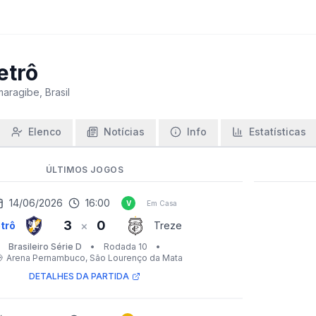
etrô
aragibe, Brasil
Elenco
Notícias
Info
Estatísticas
ÚLTIMOS JOGOS
14/06/2026
16:00
V
Em Casa
3
0
×
trô
Treze
Brasileiro Série D
•
Rodada 10
•
Arena Pernambuco
, São Lourenço da Mata
DETALHES DA PARTIDA