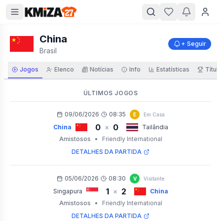
China
+ Seguir
Brasil
Jogos
Elenco
Notícias
Info
Estatísticas
Títul
ÚLTIMOS JOGOS
09/06/2026
08:35
E
Em Casa
0
0
×
China
Tailândia
Amistosos
•
Friendly International
DETALHES DA PARTIDA
05/06/2026
08:30
V
Visitante
1
2
×
Singapura
China
Amistosos
•
Friendly International
DETALHES DA PARTIDA