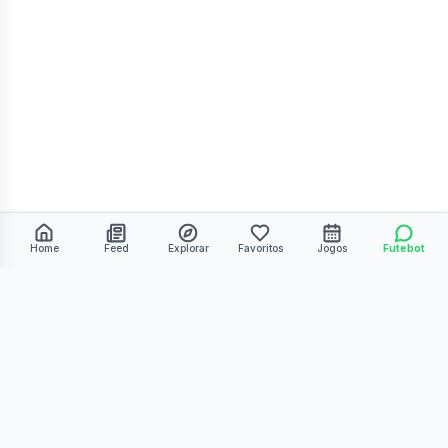
Home
Feed
Explorar
Favoritos
Jogos
Futebot
©
2026
Kmiza27. Todos os direitos reservados.
Termos de Uso
Política de Privacidade