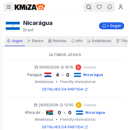
Nicarágua
+ Seguir
Brasil
Jogos
Elenco
Notícias
Info
Estatísticas
Títul
ÚLTIMOS JOGOS
05/06/2026
19:15
D
Visitante
4
0
×
Paraguai
Nicarágua
Amistosos
•
Friendly International
DETALHES DA PARTIDA
29/05/2026
13:00
E
Visitante
0
0
×
África do ...
Nicarágua
Amistosos
•
Friendly International
DETALHES DA PARTIDA