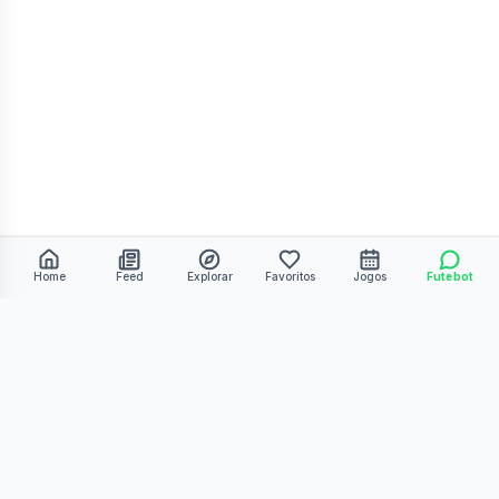
Home
Feed
Explorar
Favoritos
Jogos
Futebot
©
2026
Kmiza27. Todos os direitos reservados.
Termos de Uso
Política de Privacidade