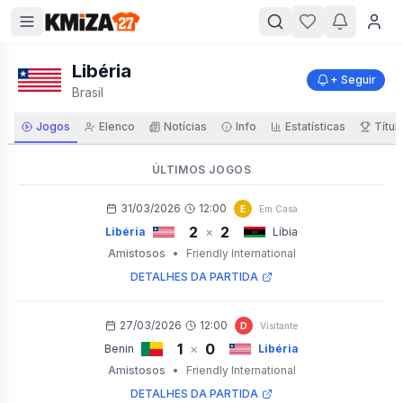
Libéria
+ Seguir
Brasil
Jogos
Elenco
Notícias
Info
Estatísticas
Títul
ÚLTIMOS JOGOS
31/03/2026
12:00
E
Em Casa
2
2
×
Libéria
Líbia
Amistosos
•
Friendly International
DETALHES DA PARTIDA
27/03/2026
12:00
D
Visitante
1
0
×
Benin
Libéria
Amistosos
•
Friendly International
DETALHES DA PARTIDA