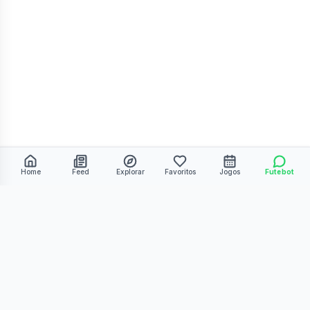
Home
Feed
Explorar
Favoritos
Jogos
Futebot
©
2026
Kmiza27. Todos os direitos reservados.
Termos de Uso
Política de Privacidade