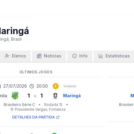
aringá
ingá, Brasil
Elenco
Notícias
Info
Estatísticas
ÚLTIMOS JOGOS
27/07/2026
20:00
E
Visitante
1
1
×
esta
Maringá
M
Brasileiro Série C
•
Rodada 15
•
Brasilei
Presidente Vargas
, Fortaleza
DETALHES DA PARTIDA