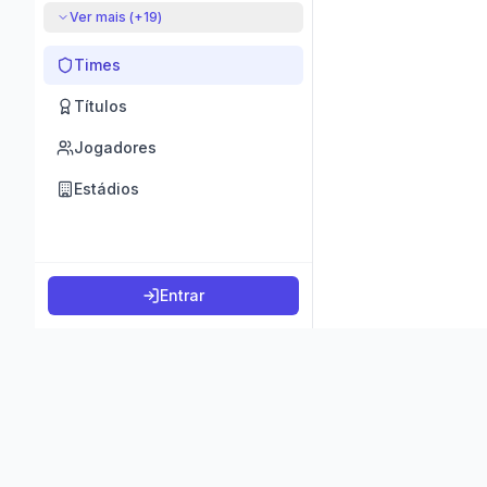
Ver mais (+
19
)
Times
Títulos
Jogadores
Estádios
Entrar
©
2026
K