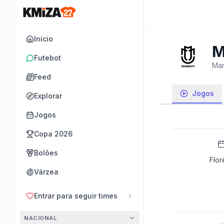
Início
M
Futebot
Mar
Feed
Jogos
Explorar
Jogos
Copa 2026
Bolões
Flor
Várzea
Entrar para seguir times
NACIONAL