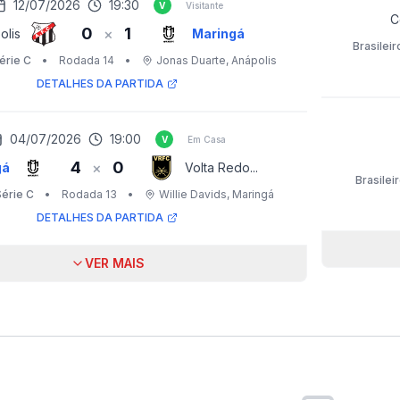
12/07/2026
19:30
V
Visitante
C
0
1
×
olis
Maringá
Brasileir
érie C
•
Rodada 14
•
Jonas Duarte
, Anápolis
DETALHES DA PARTIDA
04/07/2026
19:00
V
Em Casa
4
0
×
gá
Volta Redo...
Brasilei
Série C
•
Rodada 13
•
Willie Davids
, Maringá
DETALHES DA PARTIDA
VER MAIS