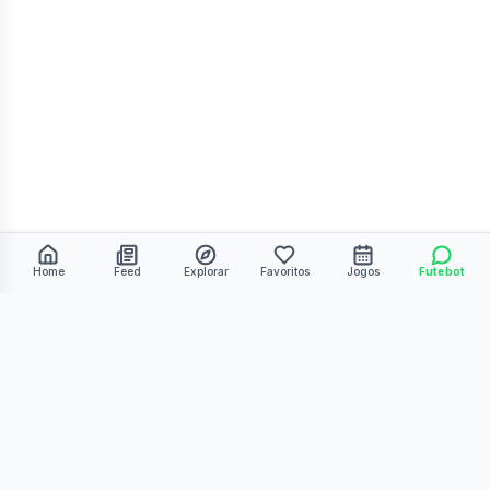
Home
Feed
Explorar
Favoritos
Jogos
Futebot
©
2026
Kmiza27. Todos os direitos reservados.
Termos de Uso
Política de Privacidade