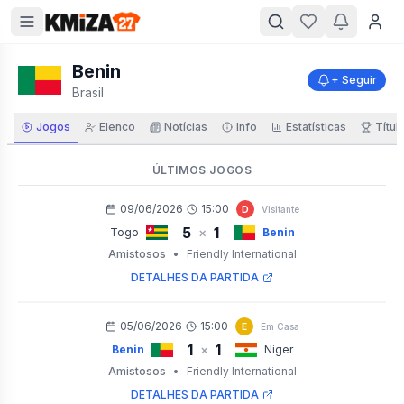
Benin
+ Seguir
Brasil
Jogos
Elenco
Notícias
Info
Estatísticas
Títul
ÚLTIMOS JOGOS
09/06/2026
15:00
D
Visitante
5
1
×
Togo
Benin
Amistosos
•
Friendly International
DETALHES DA PARTIDA
05/06/2026
15:00
E
Em Casa
1
1
×
Benin
Niger
Amistosos
•
Friendly International
DETALHES DA PARTIDA