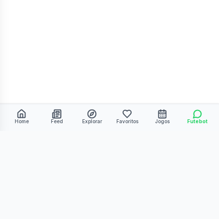
Home
Feed
Explorar
Favoritos
Jogos
Futebot
©
2026
Kmiza27. Todos os direitos reservados.
Termos de Uso
Política de Privacidade