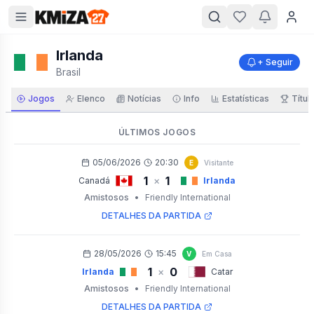
Irlanda
+ Seguir
Brasil
Jogos
Elenco
Notícias
Info
Estatísticas
Títul
ÚLTIMOS JOGOS
05/06/2026
20:30
E
Visitante
1
1
×
Canadá
Irlanda
Amistosos
•
Friendly International
DETALHES DA PARTIDA
28/05/2026
15:45
V
Em Casa
1
0
×
Irlanda
Catar
Amistosos
•
Friendly International
DETALHES DA PARTIDA