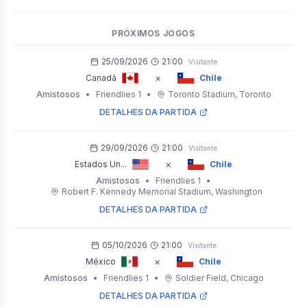
PRÓXIMOS JOGOS
25/09/2026
21:00
Visitante
×
Canadá
Chile
Amistosos
•
Friendlies 1
•
Toronto Stadium
, Toronto
DETALHES DA PARTIDA
29/09/2026
21:00
Visitante
×
Estados Un...
Chile
Amistosos
•
Friendlies 1
•
Robert F. Kennedy Memorial Stadium
, Washington
DETALHES DA PARTIDA
05/10/2026
21:00
Visitante
×
México
Chile
Amistosos
•
Friendlies 1
•
Soldier Field
, Chicago
DETALHES DA PARTIDA