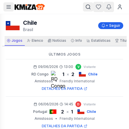
Chile
+ Seguir
Brasil
Jogos
Elenco
Notícias
Info
Estatísticas
Títul
ÚLTIMOS JOGOS
09/06/2026
13:00
V
Visitante
1
2
×
RD Congo
Chile
Amistosos
•
Friendly International
DETALHES DA PARTIDA
06/06/2026
14:45
D
Visitante
2
1
×
Portugal
Chile
Amistosos
•
Friendly International
DETALHES DA PARTIDA