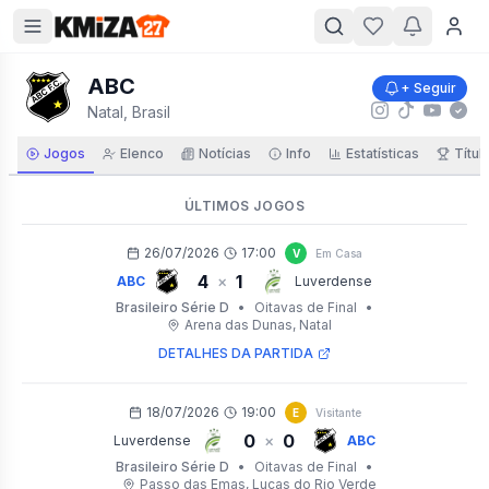
ABC
+ Seguir
Natal, Brasil
Jogos
Elenco
Notícias
Info
Estatísticas
Títul
ÚLTIMOS JOGOS
26/07/2026
17:00
V
Em Casa
4
1
×
ABC
Luverdense
Brasileiro Série D
•
Oitavas de Final
•
Arena das Dunas
, Natal
DETALHES DA PARTIDA
18/07/2026
19:00
E
Visitante
0
0
×
Luverdense
ABC
Brasileiro Série D
•
Oitavas de Final
•
Passo das Emas
, Lucas do Rio Verde