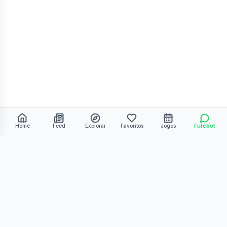
Home
Feed
Explorar
Favoritos
Jogos
Futebot
©
2026
Kmiza27. Todos os direitos reservados.
Termos de Uso
Política de Privacidade