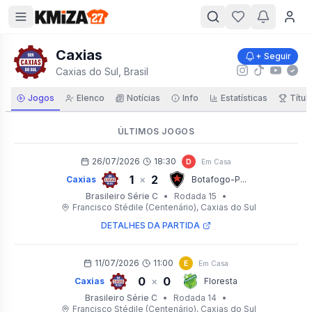
Caxias
+ Seguir
Caxias do Sul, Brasil
Jogos
Elenco
Notícias
Info
Estatísticas
Títul
ÚLTIMOS JOGOS
26/07/2026
18:30
D
Em Casa
1
2
×
Caxias
Botafogo-P...
Brasileiro Série C
•
Rodada 15
•
Francisco Stédile (Centenário)
, Caxias do Sul
DETALHES DA PARTIDA
11/07/2026
11:00
E
Em Casa
0
0
×
Caxias
Floresta
Brasileiro Série C
•
Rodada 14
•
Francisco Stédile (Centenário)
, Caxias do Sul