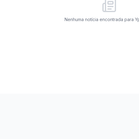
Nenhuma notícia encontrada para
Y
miza27. Todos os direitos reservados.