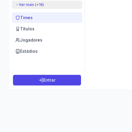
Ver mais (+
19
)
Times
Títulos
Jogadores
Estádios
Entrar
©
2026
K