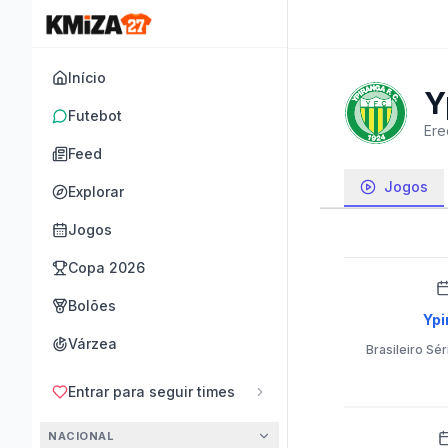
Início
Y
Futebot
Ere
Feed
Jogos
Explorar
Jogos
Copa 2026
Bolões
Ypi
Várzea
Brasileiro Sér
Entrar para seguir times
NACIONAL