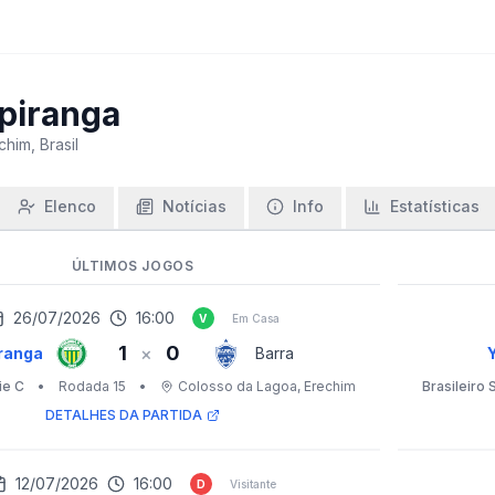
piranga
chim, Brasil
Elenco
Notícias
Info
Estatísticas
ÚLTIMOS JOGOS
26/07/2026
16:00
V
Em Casa
1
0
×
ranga
Barra
ie C
•
Rodada 15
•
Colosso da Lagoa
, Erechim
Brasileiro 
DETALHES DA PARTIDA
12/07/2026
16:00
D
Visitante