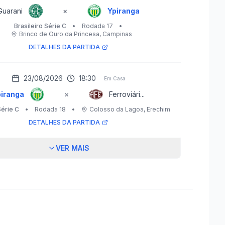
Guarani
×
Ypiranga
Brasileiro Série C
•
Rodada 17
•
Brinco de Ouro da Princesa
, Campinas
DETALHES DA PARTIDA
23/08/2026
18:30
Em Casa
iranga
×
Ferroviári...
Série C
•
Rodada 18
•
Colosso da Lagoa
, Erechim
DETALHES DA PARTIDA
VER MAIS