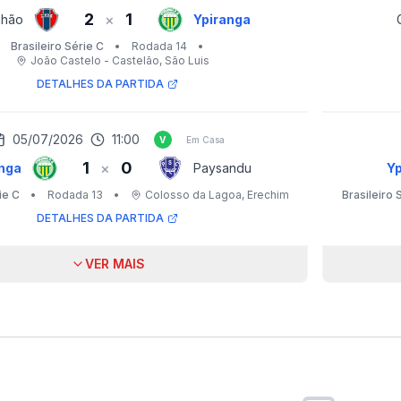
2
1
×
nhão
Ypiranga
Brasileiro Série C
•
Rodada 14
•
João Castelo - Castelão
, São Luis
DETALHES DA PARTIDA
05/07/2026
11:00
V
Em Casa
1
0
×
nga
Paysandu
Yp
ie C
•
Rodada 13
•
Colosso da Lagoa
, Erechim
Brasileiro 
DETALHES DA PARTIDA
VER MAIS