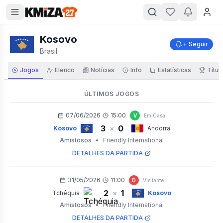
Kosovo
+ Seguir
Brasil
Jogos
Elenco
Notícias
Info
Estatísticas
Títul
ÚLTIMOS JOGOS
07/06/2026
15:00
V
Em Casa
3
0
×
Kosovo
Andorra
Amistosos
•
Friendly International
DETALHES DA PARTIDA
31/05/2026
11:00
D
Visitante
2
1
×
Tchéquia
Kosovo
Amistosos
•
Friendly International
DETALHES DA PARTIDA