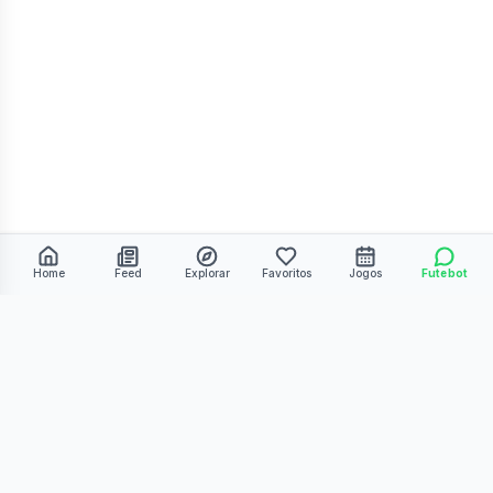
Home
Feed
Explorar
Favoritos
Jogos
Futebot
©
2026
Kmiza27. Todos os direitos reservados.
Termos de Uso
Política de Privacidade