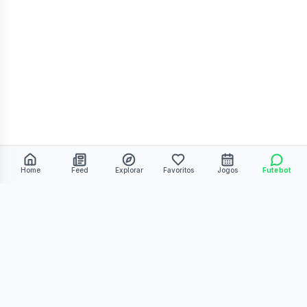
Home
Feed
Explorar
Favoritos
Jogos
Futebot
©
2026
Kmiza27. Todos os direitos reservados.
Termos de Uso
Política de Privacidade