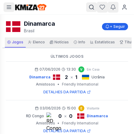
Dinamarca
+ Seguir
Brasil
Jogos
Elenco
Notícias
Info
Estatísticas
Títul
ÚLTIMOS JOGOS
07/06/2026
13:30
V
Em Casa
2
1
×
Dinamarca
Ucrânia
Amistosos
•
Friendly International
DETALHES DA PARTIDA
03/06/2026
15:00
E
Visitante
0
0
×
RD Congo
Dinamarca
Amistosos
•
Friendly International
DETALHES DA PARTIDA