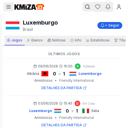
Luxemburgo
+ Seguir
Brasil
Jogos
Elenco
Notícias
Info
Estatísticas
Títul
ÚLTIMOS JOGOS
06/06/2026
15:00
V
Visitante
0
1
×
Albânia
Luxemburgo
Amistosos
•
Friendly International
DETALHES DA PARTIDA
03/06/2026
15:45
D
Em Casa
0
1
×
Luxemburgo
Itália
Amistosos
•
Friendly International
DETALHES DA PARTIDA