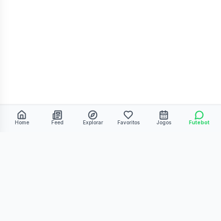
Home
Feed
Explorar
Favoritos
Jogos
Futebot
©
2026
Kmiza27. Todos os direitos reservados.
Termos de Uso
Política de Privacidade