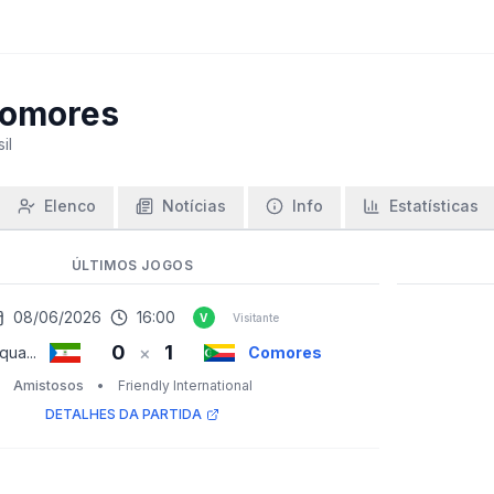
omores
il
Elenco
Notícias
Info
Estatísticas
ÚLTIMOS JOGOS
08/06/2026
16:00
V
Visitante
0
1
×
qua...
Comores
Amistosos
•
Friendly International
DETALHES DA PARTIDA