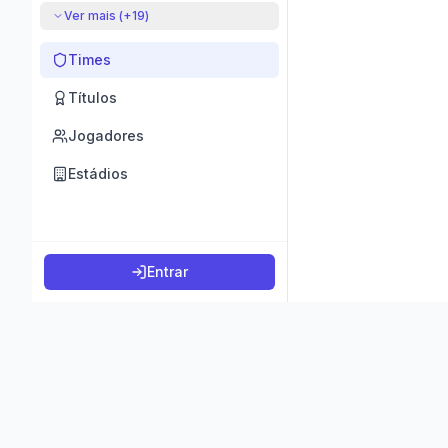
Ver mais (+
19
)
Times
Títulos
Jogadores
Estádios
Entrar
©
2026
K