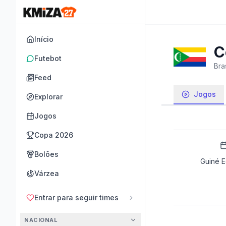
Início
C
Futebot
Bras
Feed
Jogos
Explorar
Jogos
Copa 2026
Bolões
Guiné E
Várzea
Entrar para seguir times
NACIONAL