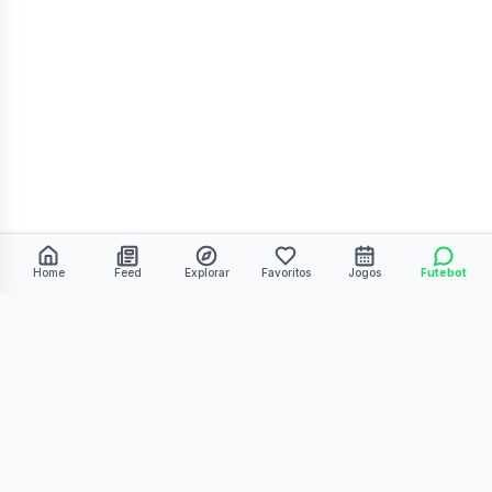
Home
Feed
Explorar
Favoritos
Jogos
Futebot
©
2026
Kmiza27. Todos os direitos reservados.
Termos de Uso
Política de Privacidade