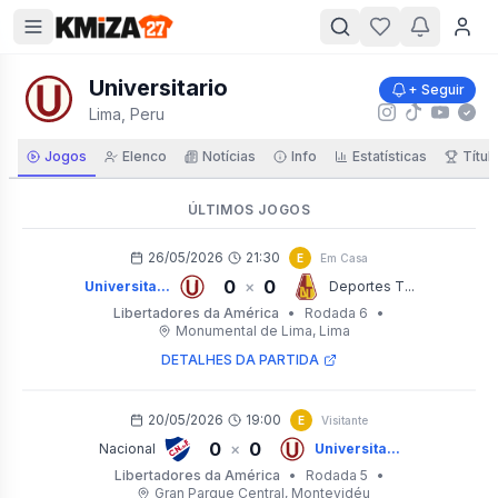
Universitario
+ Seguir
Lima, Peru
Jogos
Elenco
Notícias
Info
Estatísticas
Títul
ÚLTIMOS JOGOS
26/05/2026
21:30
E
Em Casa
0
0
×
Universita...
Deportes T...
Libertadores da América
•
Rodada 6
•
Monumental de Lima
, Lima
DETALHES DA PARTIDA
20/05/2026
19:00
E
Visitante
0
0
×
Nacional
Universita...
Libertadores da América
•
Rodada 5
•
Gran Parque Central
, Montevidéu