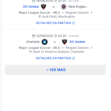
19/08/2026
20:30
Em Casa
×
DC United
New Englan...
Major League Soccer - MLS
•
Regular Season
•
Audi Field
, Washington
DETALHES DA PARTIDA
22/08/2026
20:30
Visitante
×
Charlotte
DC United
Major League Soccer - MLS
•
Regular Season
•
Bank of America Stadium
, Charlotte
DETALHES DA PARTIDA
VER MAIS