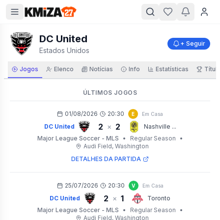
DC United
+ Seguir
Estados Unidos
Jogos
Elenco
Notícias
Info
Estatísticas
Títul
ÚLTIMOS JOGOS
01/08/2026
20:30
E
Em Casa
2
2
×
DC United
Nashville ...
Major League Soccer - MLS
•
Regular Season
•
Audi Field
, Washington
DETALHES DA PARTIDA
25/07/2026
20:30
V
Em Casa
2
1
×
DC United
Toronto
Major League Soccer - MLS
•
Regular Season
•
Audi Field
, Washington