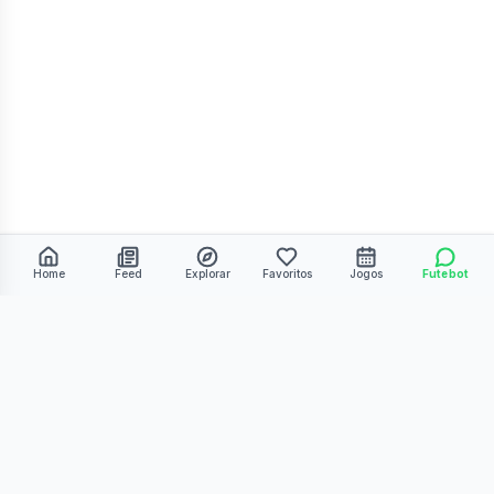
Home
Feed
Explorar
Favoritos
Jogos
Futebot
©
2026
Kmiza27. Todos os direitos reservados.
Termos de Uso
Política de Privacidade