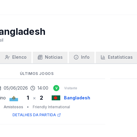
angladesh
il
Elenco
Notícias
Info
Estatísticas
ÚLTIMOS JOGOS
05/06/2026
14:00
V
Visitante
1
2
×
ino
Bangladesh
Amistosos
•
Friendly International
DETALHES DA PARTIDA