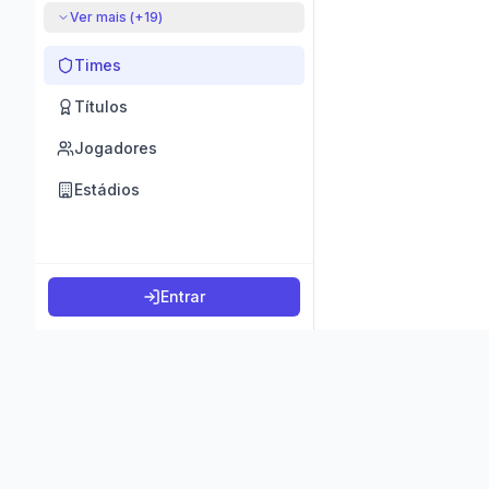
Ver mais (+
19
)
Times
Títulos
Jogadores
Estádios
Entrar
©
2026
K