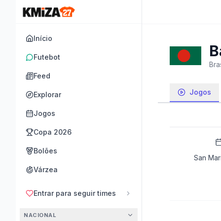
Início
B
Futebot
Bras
Feed
Jogos
Explorar
Jogos
Copa 2026
Bolões
San Mar
Várzea
Entrar para seguir times
NACIONAL