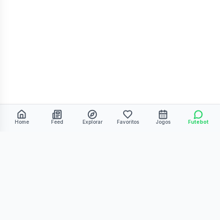
Home
Feed
Explorar
Favoritos
Jogos
Futebot
©
2026
Kmiza27. Todos os direitos reservados.
Termos de Uso
Política de Privacidade