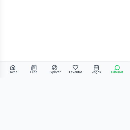
Home
Feed
Explorar
Favoritos
Jogos
Futebot
©
2026
Kmiza27. Todos os direitos reservados.
Termos de Uso
Política de Privacidade