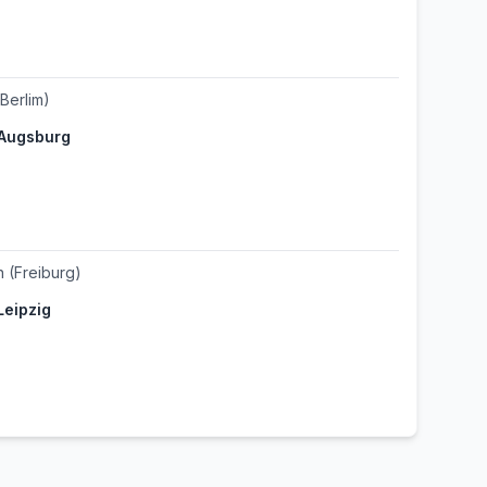
(Berlim)
Augsburg
n
(Freiburg)
Leipzig