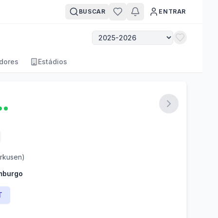
BUSCAR
ENTRAR
dores
Estádios
rkusen)
mburgo
T