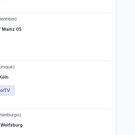
denheim)
 Mainz 05
unique)
Köln
orTV
Hamburgo)
 Wolfsburg