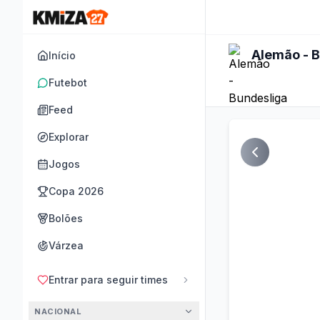
Alemão - 
Início
Futebot
Feed
Explorar
Jogos
Copa 2026
Bolões
Várzea
Entrar para seguir times
NACIONAL