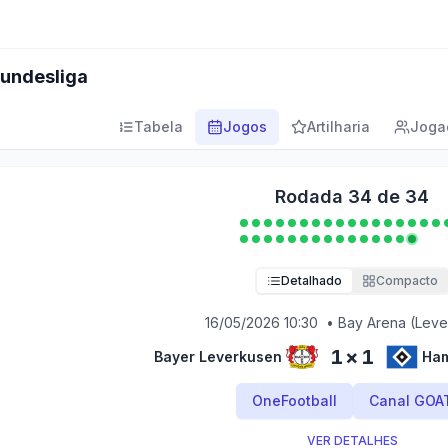
Bundesliga
Tabela
Jogos
Artilharia
Joga
Rodada 34 de 34
Detalhado
Compacto
16/05/2026 10:30
•
Bay Arena
(Leve
1
×
1
Bayer Leverkusen
Ha
OneFootball
Canal GOA
VER DETALHES