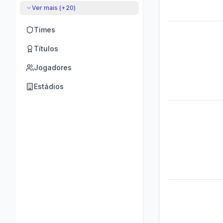
Ver mais (+
20
)
Times
Títulos
Jogadores
Estádios