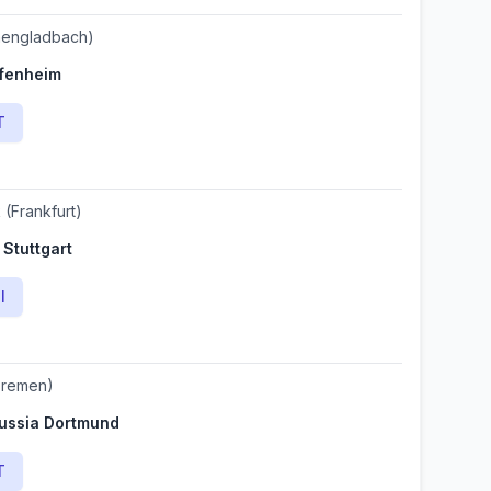
engladbach)
fenheim
T
k
(Frankfurt)
 Stuttgart
l
remen)
ussia Dortmund
T