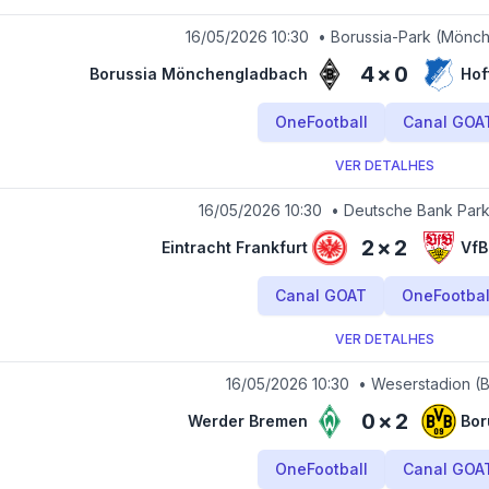
16/05/2026 10:30
•
Borussia-Park
(Mönch
4
×
0
Borussia Mönchengladbach
Hof
OneFootball
Canal GOA
VER DETALHES
16/05/2026 10:30
•
Deutsche Bank Par
2
×
2
Eintracht Frankfurt
VfB
Canal GOAT
OneFootbal
VER DETALHES
16/05/2026 10:30
•
Weserstadion
(B
0
×
2
Werder Bremen
Bor
OneFootball
Canal GOA