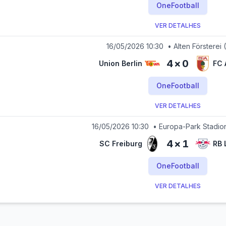
OneFootball
VER DETALHES
16/05/2026 10:30
•
Alten Försterei
4
×
0
Union Berlin
FC 
OneFootball
VER DETALHES
16/05/2026 10:30
•
Europa-Park Stadio
4
×
1
SC Freiburg
RB 
OneFootball
VER DETALHES