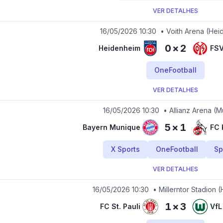
VER DETALHES
16/05/2026 10:30
•
Voith Arena
(Hei
0
×
2
Heidenheim
FSV
OneFootball
VER DETALHES
16/05/2026 10:30
•
Allianz Arena
(M
5
×
1
Bayern Munique
FC 
X Sports
OneFootball
Sp
VER DETALHES
16/05/2026 10:30
•
Millerntor Stadion
(
1
×
3
FC St. Pauli
VfL