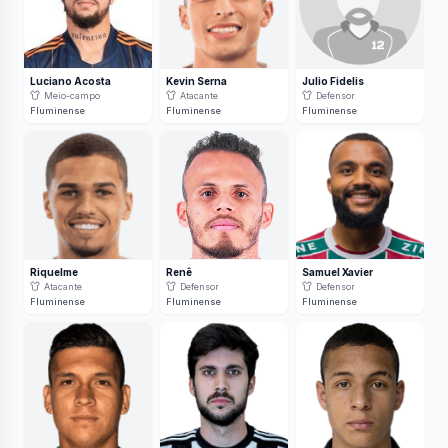
Luciano Acosta
Kevin Serna
Julio Fidelis
Meio-campo
Atacante
Defensor
Fluminense
Fluminense
Fluminense
Riquelme
Renê
Samuel Xavier
Atacante
Defensor
Defensor
Fluminense
Fluminense
Fluminense