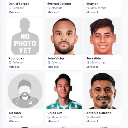
Daniel Borges
Everton Galdino
Shaylon
Defensor
Atacante
Meio-campo
Mirassol
Mirassol
Mirassol
Rodrigues
João Victor
José Aldo
Defensor
Defensor
Meio-campo
Mirassol
Mirassol
Mirassol
Alesson
Chico Kim
Antonio Galeano
Atacante
Meio-campo
Atacante
Mirassol
Mirassol
Mirassol