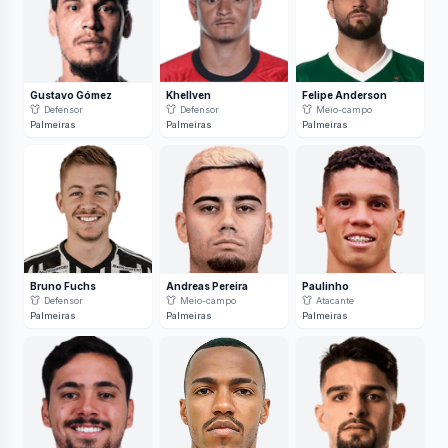
Gustavo Gómez
Khellven
Felipe Anderson
Defensor
Defensor
Meio-campo
Palmeiras
Palmeiras
Palmeiras
Bruno Fuchs
Andreas Pereira
Paulinho
Defensor
Meio-campo
Atacante
Palmeiras
Palmeiras
Palmeiras