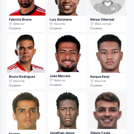
Fabrício Bruno
Luis Sinisterra
Néiser Villarreal
Defensor
Atacante
Meio-campo
Cruzeiro
Cruzeiro
Cruzeiro
João Marcelo
Bruno Rodrigues
Kaique Kenji
Defensor
Atacante
Atacante
Cruzeiro
Cruzeiro
Cruzeiro
Jonathan Jesus
Otávio Costa
Fagner