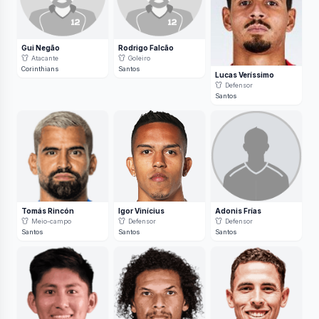
Gui Negão
Rodrigo Falcão
Atacante
Goleiro
Corinthians
Santos
Lucas Veríssimo
Defensor
Santos
Tomás Rincón
Igor Vinícius
Adonis Frías
Meio-campo
Defensor
Defensor
Santos
Santos
Santos