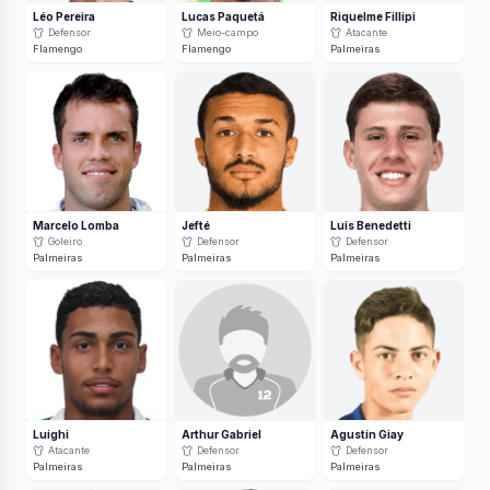
Léo Pereira
Lucas Paquetá
Riquelme Fillipi
Defensor
Meio-campo
Atacante
Flamengo
Flamengo
Palmeiras
Marcelo Lomba
Jefté
Luis Benedetti
Goleiro
Defensor
Defensor
Palmeiras
Palmeiras
Palmeiras
Luighi
Arthur Gabriel
Agustín Giay
Atacante
Defensor
Defensor
Palmeiras
Palmeiras
Palmeiras