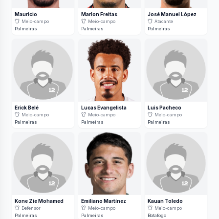
Mauricio
Marlon Freitas
José Manuel López
Meio-campo
Meio-campo
Atacante
Palmeiras
Palmeiras
Palmeiras
Erick Belé
Lucas Evangelista
Luis Pacheco
Meio-campo
Meio-campo
Meio-campo
Palmeiras
Palmeiras
Palmeiras
Kone Zie Mohamed
Emiliano Martínez
Kauan Toledo
Defensor
Meio-campo
Meio-campo
Palmeiras
Palmeiras
Botafogo