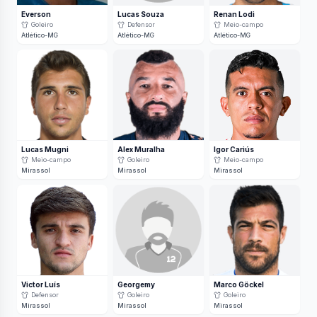
Everson
Lucas Souza
Renan Lodi
Goleiro
Defensor
Meio-campo
Atlético-MG
Atlético-MG
Atlético-MG
Lucas Mugni
Alex Muralha
Igor Cariús
Meio-campo
Goleiro
Meio-campo
Mirassol
Mirassol
Mirassol
Victor Luís
Georgemy
Marco Göckel
Defensor
Goleiro
Goleiro
Mirassol
Mirassol
Mirassol