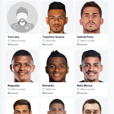
Yuri Lara
Tiquinho Soares
Gabriel Pires
Meio-campo
Atacante
Meio-campo
Mirassol
Mirassol
Mirassol
Negueba
Reinaldo
Neto Moura
Meio-campo
Defensor
Meio-campo
Mirassol
Mirassol
Mirassol