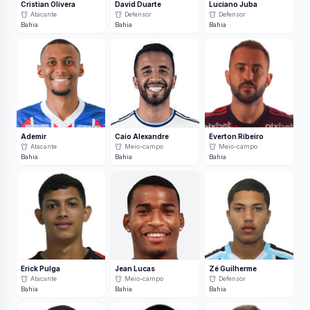
Cristian Olivera
David Duarte
Luciano Juba
Atacante
Defensor
Defensor
Bahia
Bahia
Bahia
Ademir
Caio Alexandre
Everton Ribeiro
Atacante
Meio-campo
Meio-campo
Bahia
Bahia
Bahia
Erick Pulga
Jean Lucas
Zé Guilherme
Atacante
Meio-campo
Defensor
Bahia
Bahia
Bahia