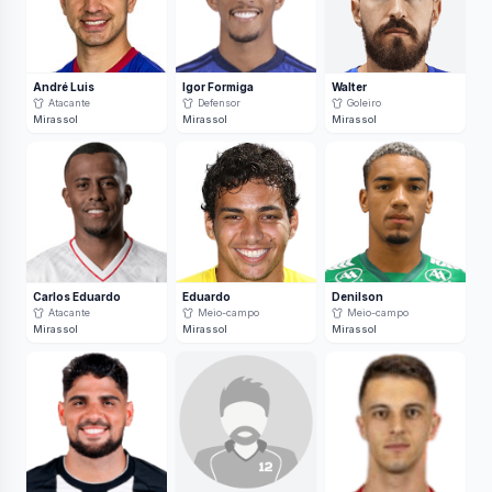
André Luis
Igor Formiga
Walter
Atacante
Defensor
Goleiro
Mirassol
Mirassol
Mirassol
Carlos Eduardo
Eduardo
Denilson
Atacante
Meio-campo
Meio-campo
Mirassol
Mirassol
Mirassol