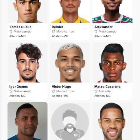
Tomás Cuello
Reinier
Alexsander
Meio-campo
Meio-campo
Meio-campo
Atlético-MG
Atlético-MG
Atlético-MG
Igor Gomes
Victor Hugo
Mateo Cassierra
Meio-campo
Meio-campo
Atacante
Atlético-MG
Atlético-MG
Atlético-MG