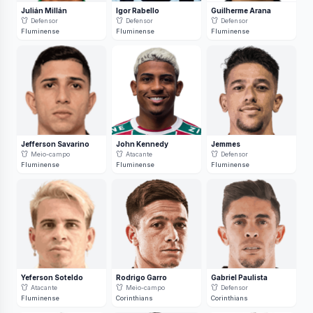
Julián Millán
Igor Rabello
Guilherme Arana
Defensor
Defensor
Defensor
Fluminense
Fluminense
Fluminense
Jefferson Savarino
John Kennedy
Jemmes
Meio-campo
Atacante
Defensor
Fluminense
Fluminense
Fluminense
Yeferson Soteldo
Rodrigo Garro
Gabriel Paulista
Atacante
Meio-campo
Defensor
Fluminense
Corinthians
Corinthians