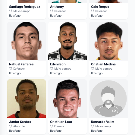
Santiago Rodríguez
Anthony
Caio Roque
Meio-campo
Defensor
Defensor
Botafogo
Botafogo
Botafogo
Nahuel Ferraresi
Edenilson
Cristian Medina
Defensor
Meio-campo
Meio-campo
Botafogo
Botafogo
Botafogo
Júnior Santos
Cristhian Loor
Bernardo Valim
Atacante
Goleiro
Meio-campo
Botafogo
Botafogo
Botafogo