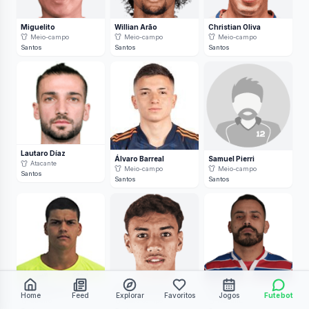
Miguelito
Willian Arão
Christian Oliva
Meio-campo
Meio-campo
Meio-campo
Santos
Santos
Santos
Lautaro Díaz
Álvaro Barreal
Samuel Pierri
Atacante
Meio-campo
Meio-campo
Santos
Santos
Santos
Gabriel Brazão
Gabriel Bontempo
Moisés
Home
Feed
Explorar
Favoritos
Jogos
Futebot
Goleiro
Meio-campo
Atacante