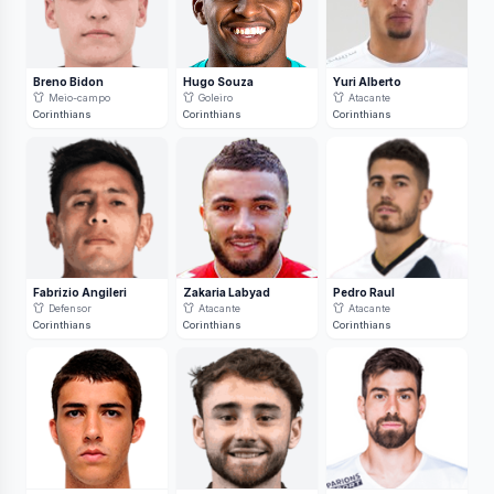
Breno Bidon
Hugo Souza
Yuri Alberto
Meio-campo
Goleiro
Atacante
Corinthians
Corinthians
Corinthians
Fabrizio Angileri
Zakaria Labyad
Pedro Raul
Defensor
Atacante
Atacante
Corinthians
Corinthians
Corinthians