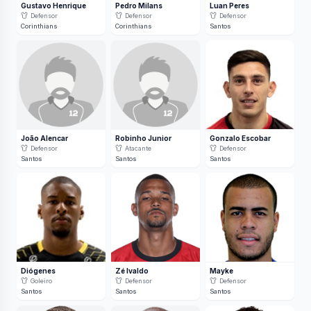
Gustavo Henrique
Pedro Milans
Luan Peres
Defensor
Defensor
Defensor
Corinthians
Corinthians
Santos
João Alencar
Robinho Junior
Gonzalo Escobar
Defensor
Atacante
Defensor
Santos
Santos
Santos
Diógenes
Zé Ivaldo
Mayke
Goleiro
Defensor
Defensor
Santos
Santos
Santos