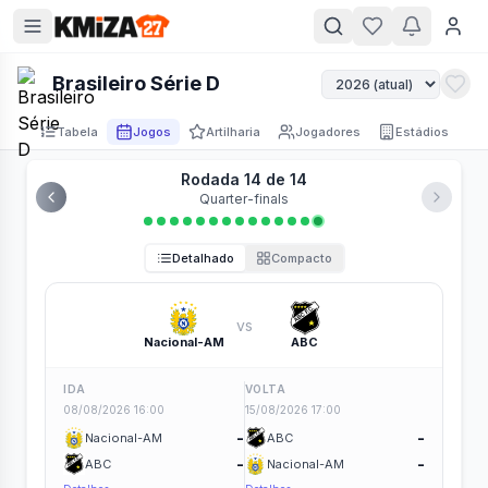
Brasileiro Série D
Tabela
Jogos
Artilharia
Jogadores
Estádios
Rodada 14 de 14
Quarter-finals
Detalhado
Compacto
vs
Nacional-AM
ABC
IDA
VOLTA
08/08/2026 16:00
15/08/2026 17:00
-
-
Nacional-AM
ABC
-
-
ABC
Nacional-AM