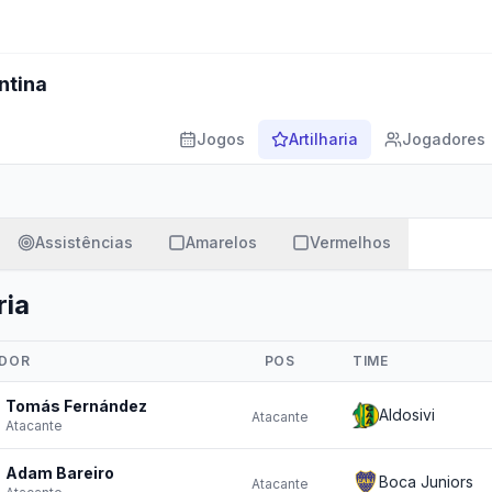
ntina
Jogos
Artilharia
Jogadores
Assistências
Amarelos
Vermelhos
ria
DOR
POS
TIME
Tomás Fernández
Aldosivi
Atacante
Atacante
Adam Bareiro
Boca Juniors
Atacante