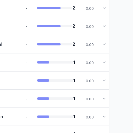
2
-
0.00
2
-
0.00
l
2
-
0.00
1
-
0.00
1
-
0.00
1
-
0.00
an
1
-
0.00