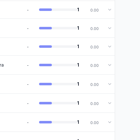
1
-
0.00
1
-
0.00
1
-
0.00
ra
1
-
0.00
1
-
0.00
1
-
0.00
1
-
0.00