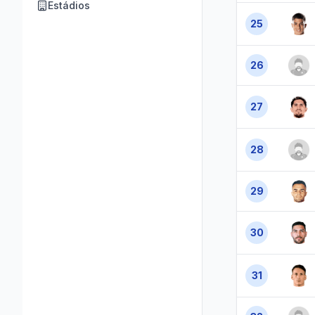
Estádios
25
26
27
28
29
30
31