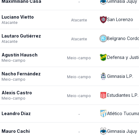
Maximiliano Casa
Gimnasia Jujuy
-
Luciano Vietto
San Lorenzo
Atacante
Atacante
Lautaro Gutiérrez
Belgrano Cord
Atacante
Atacante
Agustín Hausch
Defensa y Justi
Meio-campo
Meio-campo
Nacho Fernández
Gimnasia L.P.
Meio-campo
Meio-campo
Alexis Castro
Estudiantes L.P.
Meio-campo
Meio-campo
Leandro Díaz
Atlético Tucum
-
Mauro Cachi
Gimnasia Jujuy
-