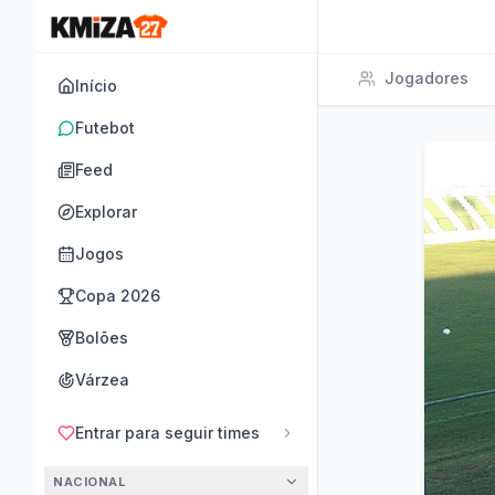
Jogadores
Início
Futebot
Feed
Explorar
Jogos
Copa 2026
Bolões
Várzea
Entrar para seguir times
NACIONAL