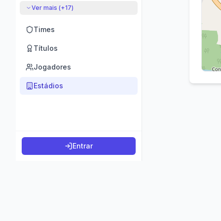
Ver mais (+
17
)
Times
Títulos
Jogadores
Estádios
Entrar