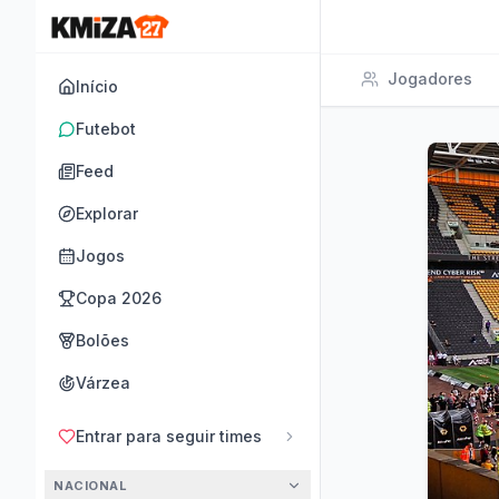
Jogadores
Início
Futebot
Feed
Explorar
Jogos
Copa 2026
Bolões
Várzea
Entrar para seguir times
NACIONAL