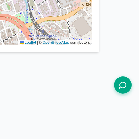
Leaflet
|
©
OpenStreetMap
contributors