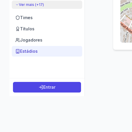
Ver mais (+
17
)
Times
Títulos
Jogadores
Estádios
Entrar