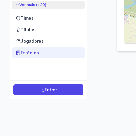
Ver mais (+
20
)
Times
Títulos
Jogadores
Estádios
Entrar