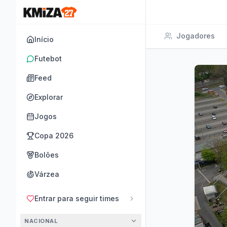
Jogadores
Início
Futebot
Feed
Explorar
Jogos
Copa 2026
Bolões
Várzea
Entrar para seguir times
NACIONAL