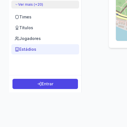
Ver mais (+
20
)
Times
Títulos
Jogadores
Estádios
Entrar