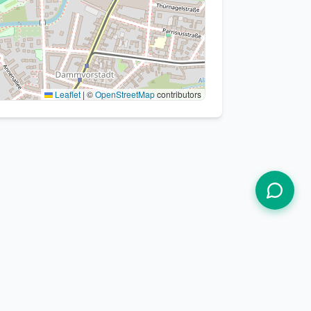
Leaflet
|
©
OpenStreetMap
contributors