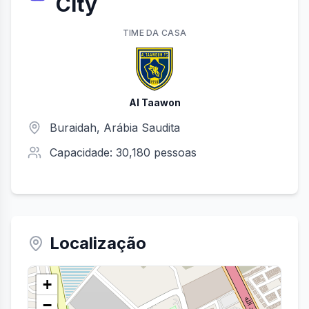
City
TIME
DA CASA
Al Taawon
Buraidah
, Arábia Saudita
Capacidade:
30,180
pessoas
Localização
+
−