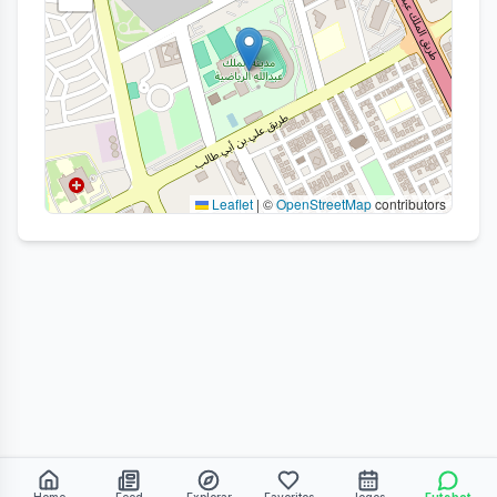
Leaflet
|
©
OpenStreetMap
contributors