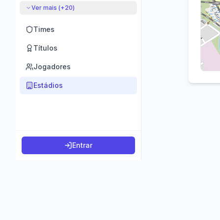
Ver mais (+
20
)
Times
Títulos
Jogadores
Estádios
Entrar