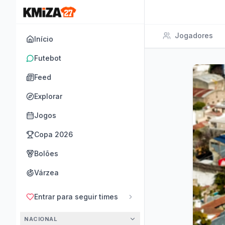
Jogadores
Início
Futebot
Feed
Explorar
Jogos
Copa 2026
Bolões
Várzea
Entrar para seguir times
NACIONAL