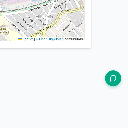
Leaflet
|
©
OpenStreetMap
contributors