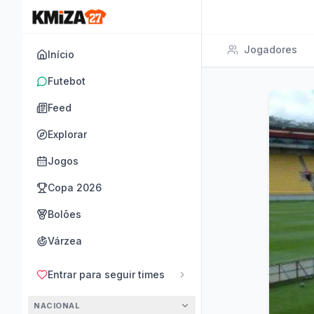
Jogadores
Início
Futebot
Feed
Explorar
Jogos
Copa 2026
Bolões
Várzea
Entrar para seguir times
NACIONAL