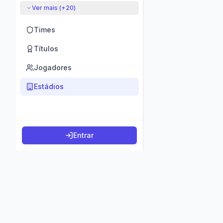
Ver mais (+
20
)
Times
Títulos
Jogadores
Estádios
Entrar
©
2026
K