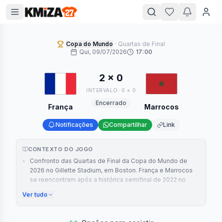
Copa do Mundo
·
Quartas de Final
Qui, 09/07/2026
17:00
2
×
0
INTERVALO:
0
×
0
Encerrado
França
Marrocos
Notificações
Compartilhar
Link
CONTEXTO DO JOGO
•
Confronto das Quartas de Final da Copa do Mundo de
2026 no Gillette Stadium, em Boston. França e Marrocos
se reencontram após a histórica semifinal de 2022 no
Catar, quando os franceses levaram a melhor. Agora,
Ver tudo
ambos chegam para a partida com campanhas sólidas até
aqui: os franceses são os únicos que ainda ostentam
100% de aproveitamento, os marroquinos somam 3