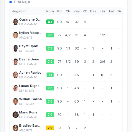
FRANÇA
Jogador
Nota
Min
Ch
Pas
PC
Des
Dri
Fal
CA
Ousmane Dembélé
90
4
/1
37
4
-
-
-
-
8.1
MEIO-CAMPO
Kylian Mbappé
77
4
/2
31
4
-
1/2
-
-
7.8
ATACANTE
Dayot Upamecano
90
1
/1
62
-
3
-
1
-
7.3
DEFENSOR
Désiré Doué
77
3
/2
39
3
2
2/6
2
-
7.2
MEIO-CAMPO
Adrien Rabiot
90
1
48
-
1
1/1
2
-
7.1
MEIO-CAMPO
Lucas Digne
90
1
46
-
1
-
1
-
7.0
DEFENSOR
William Saliba
90
-
60
1
-
-
1
-
7.0
DEFENSOR
Manu Koné
70
1
38
1
1
-
-
-
7.0
MEIO-CAMPO
Bradley Barcola
13
1
/1
7
2
-
-
-
-
7.0
ATACANTE