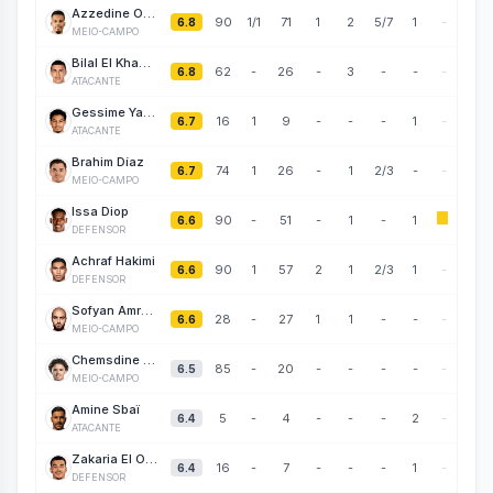
Azzedine Ounahi
90
1
/1
71
1
2
5/7
1
-
6.8
MEIO-CAMPO
Bilal El Khannouss
62
-
26
-
3
-
-
-
6.8
ATACANTE
Gessime Yassine
16
1
9
-
-
-
1
-
6.7
ATACANTE
Brahim Díaz
74
1
26
-
1
2/3
-
-
6.7
MEIO-CAMPO
Issa Diop
90
-
51
-
1
-
1
6.6
DEFENSOR
Achraf Hakimi
90
1
57
2
1
2/3
1
-
6.6
DEFENSOR
Sofyan Amrabat
28
-
27
1
1
-
-
-
6.6
MEIO-CAMPO
Chemsdine Talbi
85
-
20
-
-
-
-
-
6.5
MEIO-CAMPO
Amine Sbaï
5
-
4
-
-
-
2
-
6.4
ATACANTE
Zakaria El Ouahdi
16
-
7
-
-
-
1
-
6.4
DEFENSOR