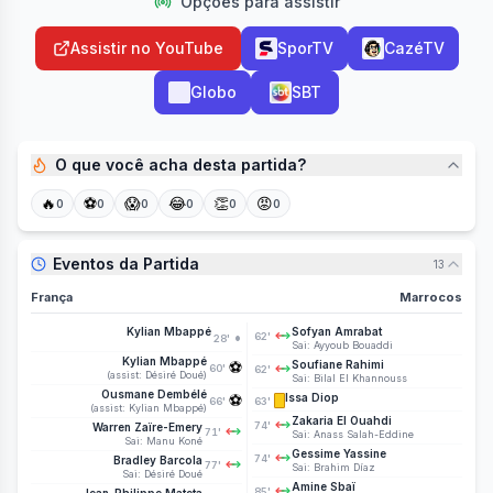
Opções para assistir
vitórias e dois empates e despacharam a Holanda e o
anfitrião Canadá. Marrocos deve ter o desfalque
Assistir no YouTube
SporTV
CazéTV
importante do atacante Saibari, que saiu lesionado do
último jogo, mas confia no entrosamento para mais uma
Globo
SBT
vez chegar à semifinal da Copa, algo que só ele alcançou
no continente africano. A França, favorita, coloca suas
fichas mais uma vez no ataque poderoso com Mbappe,
Olise e Dembele.
O que você acha desta partida?
🔥
⚽
😱
😂
👏
😡
0
0
0
0
0
0
Eventos da Partida
13
França
Marrocos
Kylian Mbappé
Sofyan Amrabat
•
62'
28'
Sai:
Ayyoub Bouaddi
Kylian Mbappé
⚽
Soufiane Rahimi
60'
62'
(
assist: Désiré Doué
)
Sai:
Bilal El Khannouss
Ousmane Dembélé
⚽
Issa Diop
66'
63'
(
assist: Kylian Mbappé
)
Zakaria El Ouahdi
74'
Warren Zaïre-Emery
71'
Sai:
Anass Salah-Eddine
Sai:
Manu Koné
Gessime Yassine
74'
Bradley Barcola
77'
Sai:
Brahim Díaz
Sai:
Désiré Doué
Amine Sbaï
85'