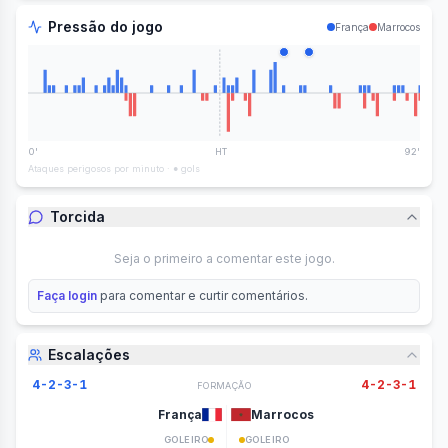
Pressão do jogo
França
Marrocos
0'
HT
92
'
Ataques perigosos por minuto · ● gols
Torcida
Seja o primeiro a comentar este jogo.
Faça login
para comentar e curtir comentários.
Escalações
4-2-3-1
4-2-3-1
FORMAÇÃO
França
Marrocos
GOLEIRO
GOLEIRO