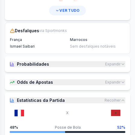
VER TUDO
Desfalques
via Sportmonks
França
Marrocos
Ismael Saibari
Sem desfalques notáveis
Probabilidades
Expandir
Odds de Apostas
Expandir
Estatísticas da Partida
Recolher
X
48%
Posse de Bola
52%