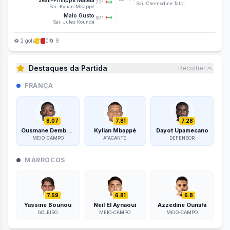
Jean-Philippe Mateta
77'
Sai:
Chemsdine Talbi
Sai:
Kylian Mbappé
Malo Gusto
87'
Sai:
Jules Koundé
⚽
2
gol
s
1
0
🔄
9
Destaques da Partida
Recolher
FRANÇA
8.07
7.81
7.28
Ousmane Dembélé
Kylian Mbappé
Dayot Upamecano
MEIO-CAMPO
ATACANTE
DEFENSOR
MARROCOS
7.59
6.81
6.8
Yassine Bounou
Neil El Aynaoui
Azzedine Ounahi
GOLEIRO
MEIO-CAMPO
MEIO-CAMPO