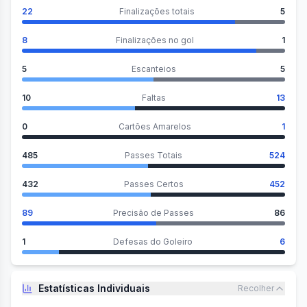
22
Finalizações totais
5
8
Finalizações no gol
1
5
Escanteios
5
10
Faltas
13
0
Cartões Amarelos
1
485
Passes Totais
524
432
Passes Certos
452
89
Precisão de Passes
86
1
Defesas do Goleiro
6
Estatísticas Individuais
Recolher