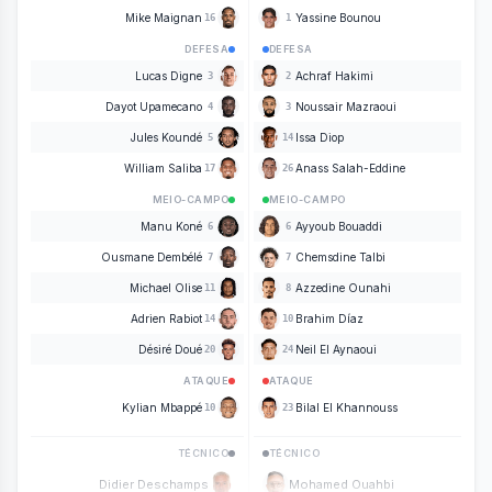
Mike Maignan
Yassine Bounou
16
1
DEFESA
DEFESA
Lucas Digne
Achraf Hakimi
3
2
Dayot Upamecano
Noussair Mazraoui
4
3
Jules Koundé
Issa Diop
5
14
William Saliba
Anass Salah-Eddine
17
26
MEIO-CAMPO
MEIO-CAMPO
Manu Koné
Ayyoub Bouaddi
6
6
Ousmane Dembélé
Chemsdine Talbi
7
7
Michael Olise
Azzedine Ounahi
11
8
Adrien Rabiot
Brahim Díaz
14
10
Désiré Doué
Neil El Aynaoui
20
24
ATAQUE
ATAQUE
Kylian Mbappé
Bilal El Khannouss
10
23
TÉCNICO
TÉCNICO
Didier Deschamps
Mohamed Ouahbi