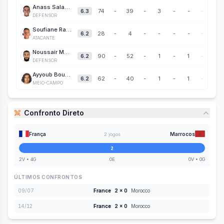
Anass Salah-Eddine
74
-
39
-
3
-
-
-
6.3
DEFENSOR
Soufiane Rahimi
28
-
4
-
-
-
-
-
6.2
ATACANTE
Noussair Mazraoui
90
-
52
-
1
-
1
-
6.2
DEFENSOR
Ayyoub Bouaddi
62
-
40
-
1
-
1
-
6.2
MEIO-CAMPO
Confronto Direto
França
Marrocos
2
jogos
2
2
V •
4
G
0
E
0
V •
0
G
ÚLTIMOS CONFRONTOS
09/07
France
2
x
0
Morocco
14/12
France
2
x
0
Morocco