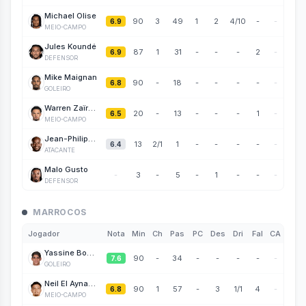
Michael Olise
90
3
49
1
2
4/10
-
-
6.9
MEIO-CAMPO
Jules Koundé
87
1
31
-
-
-
2
-
6.9
DEFENSOR
Mike Maignan
90
-
18
-
-
-
-
-
6.8
GOLEIRO
Warren Zaïre-Emery
20
-
13
-
-
-
1
-
6.5
MEIO-CAMPO
Jean-Philippe Mateta
13
2
/1
1
-
-
-
-
-
6.4
ATACANTE
Malo Gusto
-
3
-
5
-
1
-
-
-
DEFENSOR
MARROCOS
Jogador
Nota
Min
Ch
Pas
PC
Des
Dri
Fal
CA
Yassine Bounou
90
-
34
-
-
-
-
-
7.6
GOLEIRO
Neil El Aynaoui
90
1
57
-
3
1/1
4
-
6.8
MEIO-CAMPO