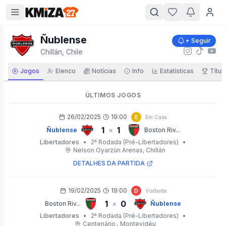
Ñublense
+ Seguir
Chillán, Chile
Jogos
Elenco
Notícias
Info
Estatísticas
Títul
ÚLTIMOS JOGOS
26/02/2025
19:00
E
Em Casa
1
1
×
Ñublense
Boston Riv...
Libertadores
•
2ª Rodada (Pré-Libertadores)
•
Nelson Oyarzún Arenas
, Chillán
DETALHES DA PARTIDA
19/02/2025
19:00
D
Visitante
1
0
×
Boston Riv...
Ñublense
Libertadores
•
2ª Rodada (Pré-Libertadores)
•
Centenário
, Montevidéu