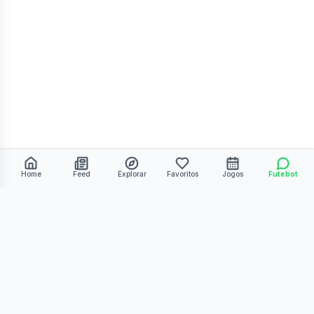
Home
Feed
Explorar
Favoritos
Jogos
Futebot
©
2026
Kmiza27. Todos os direitos reservados.
Termos de Uso
Política de Privacidade