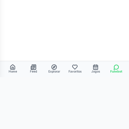
Home
Feed
Explorar
Favoritos
Jogos
Futebot
©
2026
Kmiza27. Todos os direitos reservados.
Termos de Uso
Política de Privacidade