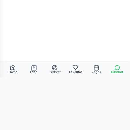
Home
Feed
Explorar
Favoritos
Jogos
Futebot
©
2026
Kmiza27. Todos os direitos reservados.
Termos de Uso
Política de Privacidade