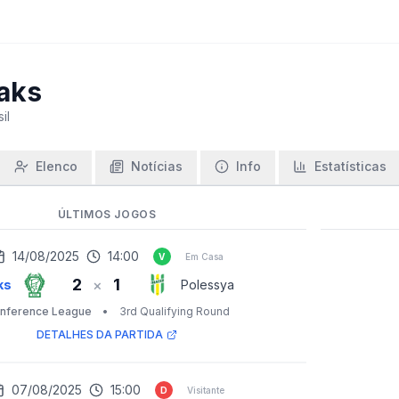
aks
il
Elenco
Notícias
Info
Estatísticas
ÚLTIMOS JOGOS
14/08/2025
14:00
V
Em Casa
2
1
×
ks
Polessya
nference League
•
3rd Qualifying Round
DETALHES DA PARTIDA
07/08/2025
15:00
D
Visitante