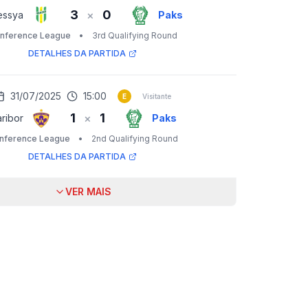
3
0
×
essya
Paks
nference League
•
3rd Qualifying Round
DETALHES DA PARTIDA
31/07/2025
15:00
E
Visitante
1
1
×
ribor
Paks
nference League
•
2nd Qualifying Round
DETALHES DA PARTIDA
VER MAIS